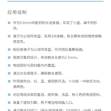
应用控制
作为5.0mm间距的防水连接器，实现了小型、扁平的形
状。
端子为公母同体型，采用3点接触，能长期有效的维持接触
稳定性。
因压接端子为公母同体型，可共用压着敷贴器。
高度可靠的设计，有效嵌合长度为1.5mm。
电缆密封与密封圈为内置型。
通过点击感提示，确保嵌合紧密。
外壳提供白、红、蓝、黑四色可选。※分歧・中继式为白、
黑两色。
对应电缆涂层的直径，提供黑、浅蓝、粉三色的电缆密封。
准备了虚拟引脚，用于堵住电缆插入口。
通过嵌合FWP11（插头侧连接器）与FWB01（分歧・中继