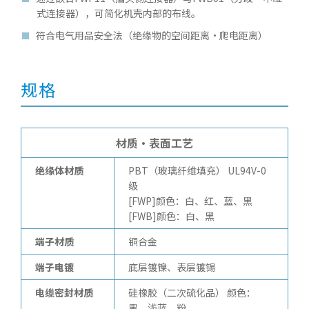
式连接器），可简化机壳内部的布线。
符合电气用品安全法（绝缘物的空间距离・爬电距离）
规格
材质・表面工艺
绝缘体材质
PBT（玻璃纤维填充） UL94V-0
级
[FWP]颜色：白、红、蓝、黑
[FWB]颜色：白、黑
端子材质
铜合金
端子电镀
底层镀镍、表层镀锡
电缆密封材质
硅橡胶（二次硫化品） 颜色：
黑、浅蓝、粉