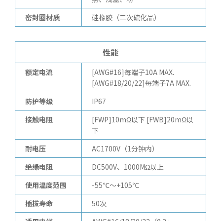
密封圈材质
硅橡胶（二次硫化品）
性能
额定电流
[AWG#16]每端子10A MAX.
[AWG#18/20/22]每端子7A MAX.
防护等级
IP67
接触电阻
[FWP]10mΩ以下 [FWB]20mΩ以
下
耐电压
AC1700V（1分钟内）
绝缘电阻
DC500V、1000MΩ以上
使用温度范围
-55℃～+105℃
插拔寿命
50次